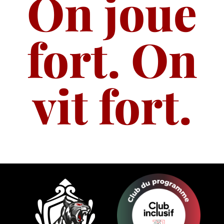
On joue
fort. On
vit fort.​