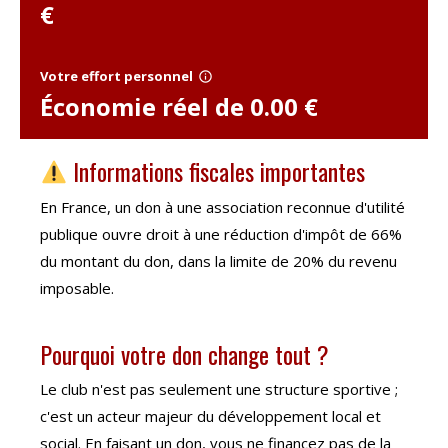
€
Votre effort personnel
info_outline
Économie réel de
0.00
€
Informations fiscales importantes
En France, un don à une association reconnue d'utilité
publique ouvre droit à une réduction d'impôt de 66%
du montant du don, dans la limite de 20% du revenu
imposable.
Pourquoi votre don change tout ?
Le club n'est pas seulement une structure sportive ;
c'est un acteur majeur du développement local et
social. En faisant un don, vous ne financez pas de la