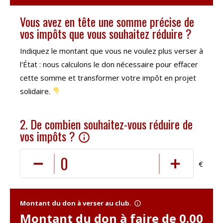
Vous avez en tête une somme précise de
vos impôts que vous souhaitez réduire ?
Indiquez le montant que vous ne voulez plus verser à
l'État : nous calculons le don nécessaire pour effacer
cette somme et transformer votre impôt en projet
solidaire.
2. De combien souhaitez-vous réduire de
vos impôts ?
info_outline
€
Montant du don à verser au club.
info_outline
Montant du don à faire de
0.00