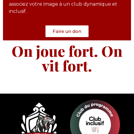
associez votre image à un club dynamique et
inclusif.
Faire un don
On joue fort. On
vit fort.​