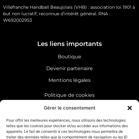
Villefranche Handball Beaujolais (VHB) : association loi 1901 à
but non lucratif, reconnue d’intérêt général. RNA :
W692002953
Les liens importants
Boutique
Devenir partenaire
Mentions légales
Politique de cookies
Sitemap
Gérer le consentement
Pour offrir les meilleures expériences, nous utilisons des technologies
telles que les cookies pour stocker et/ou accéder aux informations des
Trouver le club
appareils. Le fait de consentir à ces technologies nous permettra de
traiter des données telles que le comportement de navigation ou les ID