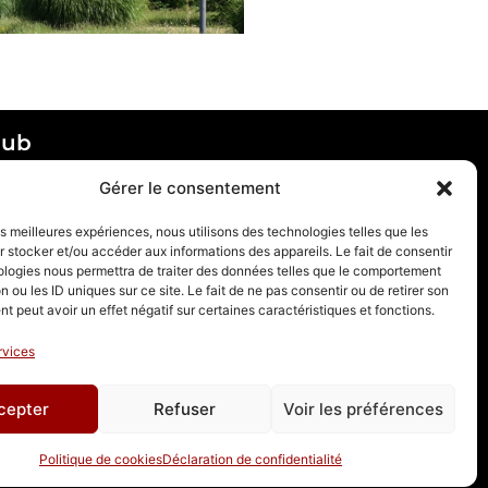
lub
Gérer le consentement
bointon, 69655 Villefranche-
les meilleures expériences, nous utilisons des technologies telles que les
0139.
 stocker et/ou accéder aux informations des appareils. Le fait de consentir
ologies nous permettra de traiter des données telles que le comportement
cale, 2726 Rte de Longsard,
n ou les ID uniques sur ce site. Le fait de ne pas consentir ou de retirer son
 peut avoir un effet négatif sur certaines caractéristiques et fonctions.
rvices
ranchehandball.com
cepter
Refuser
Voir les préférences
Politique de cookies
Déclaration de confidentialité