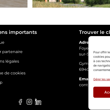
iens importants
Trouver le c
ue
Adresse
Foyer :
244 rue 
r partenaire
Pour offrir 
sur-Saône, BP8
cookies pour
ns légales
à ces techn
Gymnase :
L’Es
de navigatio
69400 Arnas
consentement
ue de cookies
Email
Gérer les se
ap
contact@villef
Ac