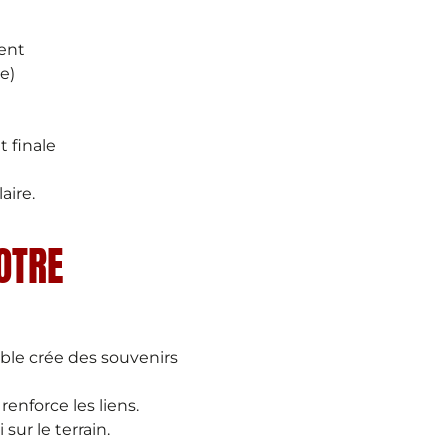
ment
e)
t finale
aire.
OTRE
ble crée des souvenirs
enforce les liens.
sur le terrain.